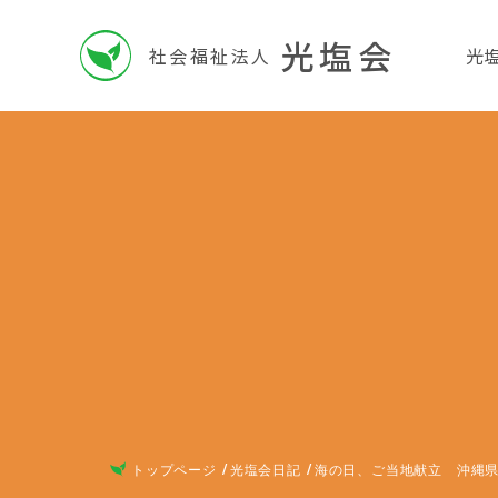
光塩会
社会福祉法人
光
トップページ
光塩会日記
海の日、ご当地献立 沖縄県