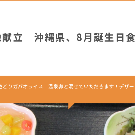
地献立 沖縄県、8月誕生日
日 色どりガパオライス 温泉卵と混ぜていただきます！デザ
。