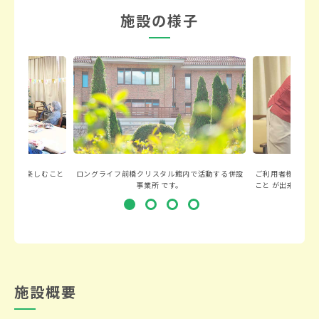
施設の様子
ベントを楽しむこと
ロングライフ前橋クリスタル館内で活動する併設
ご利用者様が可能
。
事業所 です。
こと が出来るよ
施設概要